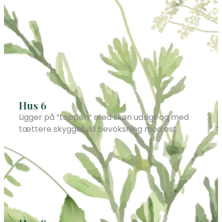
Hus 6
Ligger på ”toppen” med skøn udsigt og med
tættere skyggefuld bevoksning mod øst .