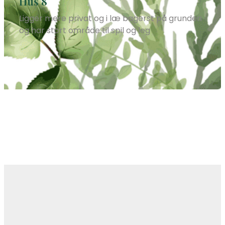
Hus 8
Ligger mere privat og i læ bagerst på grunden
og har stort område til spil og leg