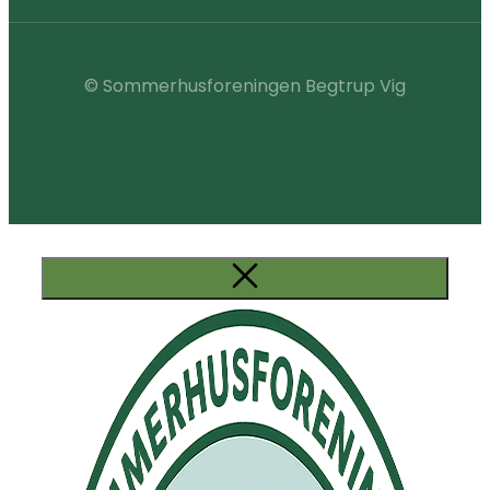
© Sommerhusforeningen Begtrup Vig